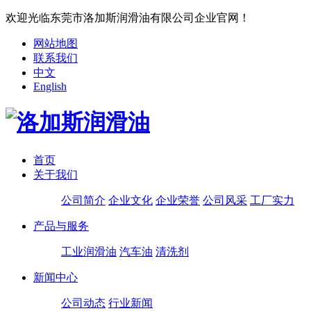
欢迎光临东莞市洛加斯润滑油有限公司企业官网！
网站地图
联系我们
中文
English
首页
关于我们
公司简介
企业文化
企业荣誉
公司风采
工厂实力
产品与服务
工业润滑油
汽车油
清洗剂
新闻中心
公司动态
行业新闻